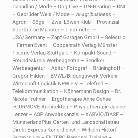
Canadian / Mode – Dog Live – GN-Hearing – BNI
– Gebrüder Weis / Mode –
vli-agribusiness –
Agron – Sögel – Zwei Löwen Klub – Provinzial –
Sportbörse Münster – Tintometer –
USA/Germany – Zapf Garagen GmbH – Selectric
– Firmen Event – Coppenrath Verlag Münster –
Thieme Verlag Stuttgart – Kompakt Sound –
Freundeskreis Werbeagentur – Sendker
Werbeagentur – Abitur-Fotograf – Brüninghoff –
Gregor Hilden – BVWL/Bildungswerk Verkehr
Wirtschaft Logistik NRW e.V. – Telefred –
Telekommunikation – Köhnemann Design – Dr.
Nicole Fruhner – Ergotherapie Anne Ochse –
FOURMOVE Architekten – Physiotherapie Janine
Lenzer – ASP Anwaltskanzlei – XARVIO/BASF –
MünsterlandPlus Garten- und Landschaftsbau –
Direkt Express Kurierdienst – Wilhelm Hittorf
Gymnasium – ENTERO Personal Training –