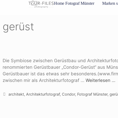
Inhalt
Home Fotograf Münster
Marken s
springen
gerüst
Die Symbiose zwischen Gerüstbau und Architekturfotog
renommierten Gerüstbauer „Condor-Gerüst“ aus Münste
Gerüstbauer ist das etwas sehr besonderes.(www.firme
zwischen mir als Architekturfotograf …
Weiterlesen …
architekt
,
Architekturfotograf
,
Condor
,
Fotograf Münster
,
gerü