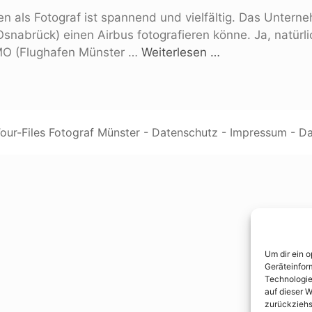
eben als Fotograf ist spannend und vielfältig. Das Unte
snabrück) einen Airbus fotografieren könne. Ja, natürl
FMO (Flughafen Münster …
Weiterlesen …
ur-Files Fotograf Münster -
Datenschutz
-
Impressum
-
Da
Um dir ein 
Geräteinfor
Technologie
auf dieser W
zurückziehs