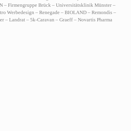
 – Firmengruppe Brück – Universitätsklinik Münster –
– extro Werbedesign – Renegade – BIOLAND – Remondis –
 – Landrat – 5k-Caravan – Graeff – Novartis Pharma
kturm – Sendker – Werbeagentur – Van de Forst – Ohh
 Canadian / Mode – Dog Live – GN-Hearing – BNI –
eter – USA/Germany – Zapf Garagen GmbH – Selectric –
endker Werbeagentur – Abitur-Fotograf – Brüninghoff –
Design – Dr. Nicole Fruhner – Ergotherapie Anne Ochse –
und Landschaftsbau – Direkt Express Kurierdienst –
sverwaltung – Ärzte Kongress „Post San Antonio“ – Stadt
k NRW – SK Touristik – Engbers Catering – Abitur Ball –
 Küchenstudio Leugers – VIP Entertainmant Band – Event