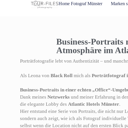
Inhalt
Home Fotograf Münster
Marken s
springen
Business-Portraits 
Atmosphäre im Atla
Porträtfotografie lebt von Authentizität – und man
Als Leona von
Black Roll
mich als
Porträtfotograf 
Business-Portraits in einer echten „Office“-Umge
Dank meines
Netzwerks
und meiner Erfahrung in de
die elegante Lobby des
Atlantic Hotels Münster
.
Hier entstand eine Serie von Portraits, die nicht nur
sondern auch zeigt, wie ich als Fotograf individuel
selbst wenn die Location nicht auf den ersten Blick pa