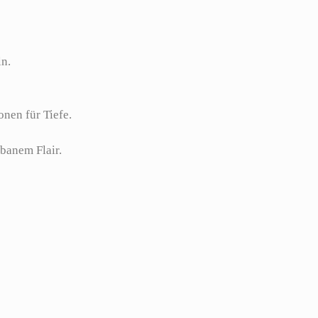
ln.
onen für Tiefe.
rbanem Flair.