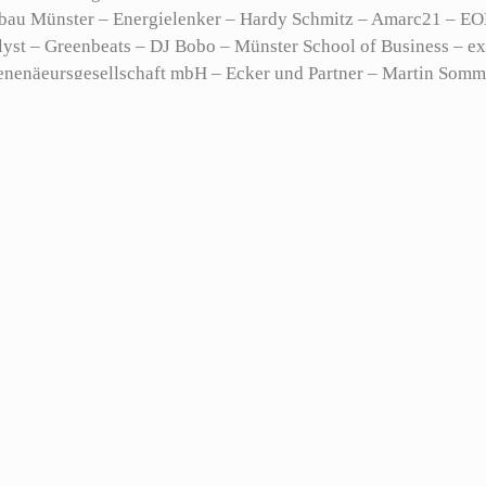
bau Münster – Energielenker – Hardy Schmitz – Amarc21 – EON
atalyst – Greenbeats – DJ Bobo – Münster School of Business 
näeursgesellschaft mbH – Ecker und Partner – Martin Sommer
 Hofer – Österreich – Club Of Comfort Mode – Deutsche Fun
ekten – eMotion eBike Welt – Hier und Jetzt / Münster – New
 Zwei Löwen Klub – Provinzial – Sportbörse Münster – Tintom
 Stuttgart – Kompakt Sound – Freundeskreis Werbeagentur – S
gistik NRW e.V. – Telefred – Telekommunikation – Köhnemann 
SP Anwaltskanzlei – XARVIO/BASF – MünsterlandPlus Garten- 
eiterverein St. Georg Münster – Tierphoto-NRW – Rickard Hau
r GmbH (Bad Emstal) – Verband Verkehrswirtschaft und Logisti
effekte – Industrietechnik – Plans4Events Künstler Agentur –
 Gefühl schafft
sportraits für Marco Müller