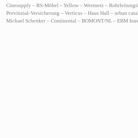
Cinesupply – RS-Möbel – Yellow – Westnetz – Rohrleitungs
Provinzial-Versicherung – Verticus – Haus Hall – urban c
Michael Schenker – Continental – BOMONT/NL – EBM Ingene
GmbH – Cabano-Mode – Terrax-Mode – Anna Montana Mode –
Luilu – Stadt Münster – WSM Metallbau – Four-Move Archit
Gebrüder Weis / Mode –
vli-agribusiness –
Agron – Sögel –
Firmen Event – Coppenrath Verlag Münster – Thieme Verlag
Gregor Hilden – BVWL/Bildungswerk Verkehr Wirtschaft Lo
FOURMOVE Architekten – Physiotherapie Janine Lenzer – A
Wilhelm Hittorf Gymnasium – ENTERO Personal Training – R
Osnabrück – Klinikum Gelsenkirchen – Richter Werbeagentu
Foto-Gutschein-Muenster – Tabakwaren Kette Naber – Werbe
Fotografie – Reitturnier Nienberge
Münster
,
Portraitfotograf
Kreta durch die Linse der Leica Q3: Wie weniger Technik mehr
Portraitfoto für Social Media Content – Professionelle Busines