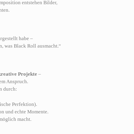
position entstehen Bilder,
hten.
rgestellt habe –
den, was Black Roll ausmacht.“
kreative Projekte
–
hem Anspruch.
n durch:
ische Perfektion).
on und echte Momente.
möglich macht.