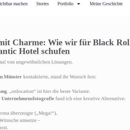
ichtbar machen
Stories
Portfolio
Meine Geschichte
mit Charme: Wie wir für Black Roll
ntic Hotel schufen
chmal von ungewöhnlichen Lösungen.
in Münster
kontaktierte, stand ihr Wunsch fest:
bung
. „onlocation“ ist hier die beste Variante.
r
Unternehmensfotografie
fand ich eine kreative Alternative:
 Leona überzeugte („Mega!“),
le Wünsche umsetze –
sst.