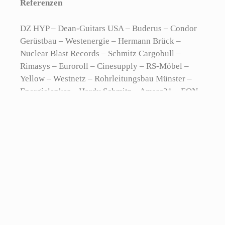
Referenzen
DZ HYP – Dean-Guitars USA – Buderus – Condor
Gerüstbau – Westenergie – Hermann Brück –
Nuclear Blast Records – Schmitz Cargobull –
Rimasys – Euroroll – Cinesupply – RS-Möbel –
Yellow – Westnetz – Rohrleitungsbau Münster –
Energielenker – Hardy Schmitz – Amarc21 – EON –
Firmengruppe Brück – Universitätsklinik Münster –
Provinzial-Versicherung – Verticus – Haus Hall –
urban catalyst – Greenbeats – DJ Bobo – Münster
School of Business – extro Werbedesign –
Renegade – BIOLAND – Remondis – Michael
Schenker – Continental – BOMONT/NL – EBM
Ingenenäeursgesellschaft mbH – Ecker und Partner
– Martin Sommer – Landrat – 5k-Caravan – Graeff
– Novartis Pharma GmbH – Cabano-Mode – Terrax-
Mode – Anna Montana Mode – Hofer – Österreich