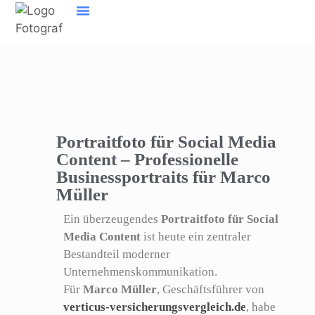
Inhalt
springen
Home Fotograf Münster
Marken sichtbar machen
Meine Geschichte
Portraitfoto für Social Media
Content – Professionelle
Businessportraits für Marco
Müller
Ein überzeugendes
Portraitfoto für Social
Media Content
ist heute ein zentraler
Bestandteil moderner
Unternehmenskommunikation.
Für
Marco Müller
, Geschäftsführer von
verticus-versicherungsvergleich.de
, habe