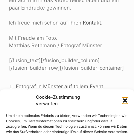
Einfach mal in das Video reinschauen und ein
paar Eindrücke gewinnen.
Ich freue mich schon auf Ihren
Kontakt.
Mit Freude am Foto.
Matthias Rethmann / Fotograf Münster
[/fusion_text][/fusion_builder_column]
[/fusion_builder_row][/fusion_builder_container]
Fotograf in Münster auf tollem Event
Van de Forst auf Schalke – Konzertfotograf
Cookie-Zustimmung
verwalten
Um dir ein optimales Erlebnis zu bieten, verwenden wir Technologien wie
Cookies, um Geräteinformationen zu speichern und/oder darauf
Schreibe einen Kommentar
zuzugreifen. Wenn du diesen Technologien zustimmst, können wir Daten
wie das Surfverhalten oder eindeutige IDs auf dieser Website verarbeiten.