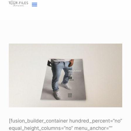
Inhalt
springen
Home Fotograf Münster
Marken sichtbar machen
Meine Geschichte
[fusion_builder_container hundred_percent=“no“
equal_height_columns=“no“ menu_anchor=““