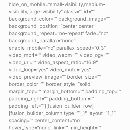
hide_on_mobile=“small-visibility,medium-
visibility,large-visibility“ class=““ id=““
background_color=““ background_image=““
background_position=“center center“
background_repeat=“no-repeat“ fade=“no“
background_parallax=“none“
enable_mobile=“no“ parallax_speed=“0.3″
video_mp4=““ video_webm=““ video_ogv=““
video_url=““ video_aspect_ratio=“16:9″
video_loop=“yes“ video_mute=“yes“
video_preview_image=““ border_size=““
border_color=““ border_style=“solid“
margin_top=““ margin_bottom=““ padding_top=““
padding_right=““ padding_bottom=““
padding_left=““][fusion_builder_row]
[fusion_builder_column type=“1_1″ layout=“1_1″
spacing=““ center_content=“no“
hover_type=“none“ link=““ min_height=““