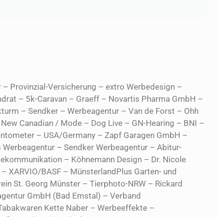
r – Provinzial-Versicherung – extro Werbedesign –
drat – 5k-Caravan – Graeff – Novartis Pharma GmbH –
turm – Sendker – Werbeagentur – Van de Forst – Ohh
– New Canadian / Mode – Dog Live – GN-Hearing – BNI –
– Tintometer – USA/Germany – Zapf Garagen GmbH –
s Werbeagentur – Sendker Werbeagentur – Abitur-
Telekommunikation – Köhnemann Design – Dr. Nicole
i – XARVIO/BASF – MünsterlandPlus Garten- und
rein St. Georg Münster – Tierphoto-NRW – Rickard
eagentur GmbH (Bad Emstal) – Verband
– Tabakwaren Kette Naber – Werbeeffekte –