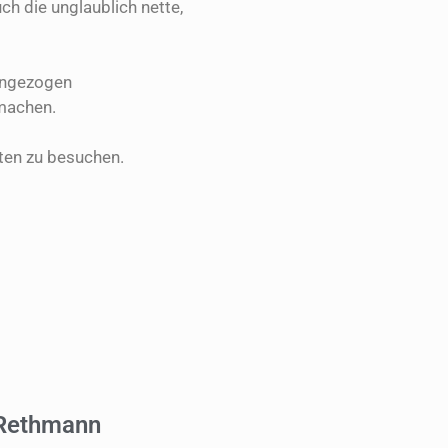
h die unglaublich nette,
eingezogen
 machen.
tten zu besuchen.
 Rethmann