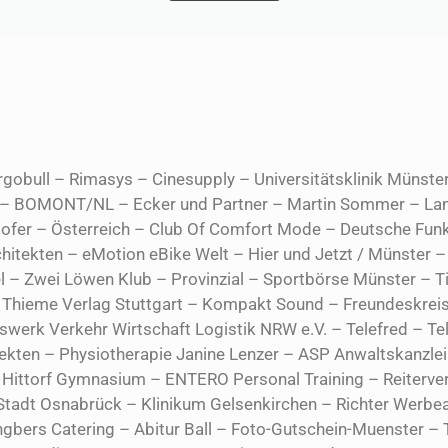
gobull – Rimasys – Cinesupply – Universitätsklinik Münste
 – BOMONT/NL – Ecker und Partner – Martin Sommer – Lan
er – Österreich – Club Of Comfort Mode – Deutsche Funk
hitekten – eMotion eBike Welt – Hier und Jetzt / Münster 
l – Zwei Löwen Klub – Provinzial – Sportbörse Münster 
– Thieme Verlag Stuttgart – Kompakt Sound – Freundeskrei
swerk Verkehr Wirtschaft Logistik NRW e.V. – Telefred – 
kten – Physiotherapie Janine Lenzer – ASP Anwaltskanzle
m Hittorf Gymnasium – ENTERO Personal Training – Reiterve
 Stadt Osnabrück – Klinikum Gelsenkirchen – Richter Werb
ngbers Catering – Abitur Ball – Foto-Gutschein-Muenster 