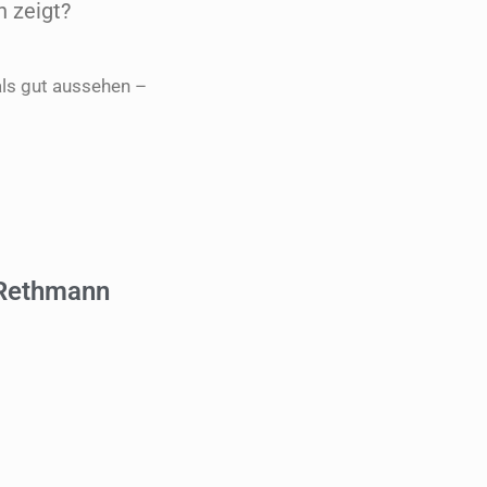
h zeigt?
als gut aussehen –
 Rethmann