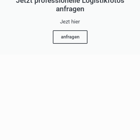
Jetzt professionelle Logistikfotos
anfragen
Jezt hier
anfragen
u – Hermann Brück – Nuclear Blast Records – Schmitz Car
Brück – Universitätsklinik Münster – Provinzial-Versicher
 BIOLAND – Remondis – Michael Schenker – Continental 
ravan – Graeff – Novartis Pharma GmbH – Cabano-Mode – T
 – Werbeagentur – Van de Forst – Ohh Luilu – Stadt Müns