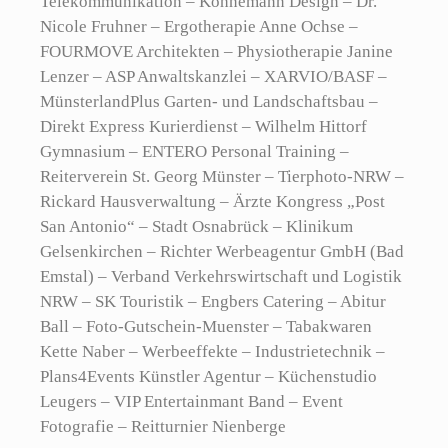
Telekommunikation – Köhnemann Design – Dr.
Nicole Fruhner – Ergotherapie Anne Ochse –
FOURMOVE Architekten – Physiotherapie Janine
Lenzer – ASP Anwaltskanzlei – XARVIO/BASF –
MünsterlandPlus Garten- und Landschaftsbau –
Direkt Express Kurierdienst – Wilhelm Hittorf
Gymnasium – ENTERO Personal Training –
Reiterverein St. Georg Münster – Tierphoto-NRW –
Rickard Hausverwaltung – Ärzte Kongress „Post
San Antonio“ – Stadt Osnabrück – Klinikum
Gelsenkirchen – Richter Werbeagentur GmbH (Bad
Emstal) – Verband Verkehrswirtschaft und Logistik
NRW – SK Touristik – Engbers Catering – Abitur
Ball – Foto-Gutschein-Muenster – Tabakwaren
Kette Naber – Werbeeffekte – Industrietechnik –
Plans4Events Künstler Agentur – Küchenstudio
Leugers – VIP Entertainmant Band – Event
Fotografie – Reitturnier Nienberge