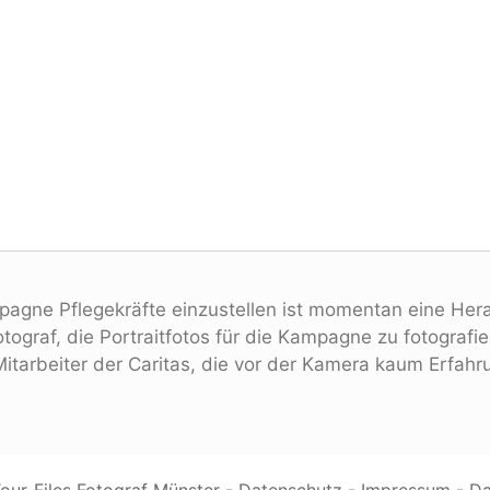
pagne Pflegekräfte einzustellen ist momentan eine Hera
otograf, die Portraitfotos für die Kampagne zu fotograf
itarbeiter der Caritas, die vor der Kamera kaum Erfah
ur-Files Fotograf Münster -
Datenschutz
-
Impressum
-
Da