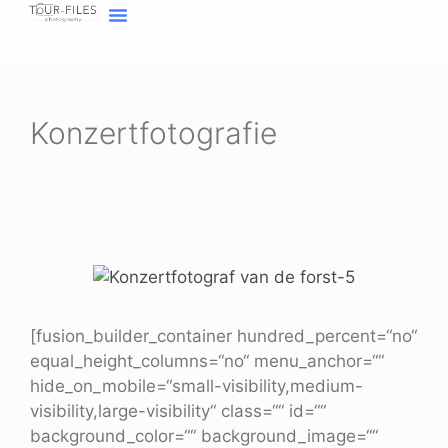
Inhalt
springen
Home Fotograf Münster
Marken sichtbar machen
Meine Geschichte
Konzertfotografie
[fusion_builder_container hundred_percent=“no“
equal_height_columns=“no“ menu_anchor=““
hide_on_mobile=“small-visibility,medium-
visibility,large-visibility“ class=““ id=““
background_color=““ background_image=““