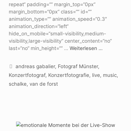
repeat“ padding=““ margin_top=“0px“
margin_bottom=“0px“ class=““ id=““
animation_type=““ animation_speed=“0.3″
animation_direction=“left“
hide_on_mobile=“small-visibility,medium-
visibility,large-visibility“ center_content=“no“
last=“no“ min_height=““ …
Weiterlesen …
andreas gabalier
,
Fotograf Münster
,
Konzertfotograf
,
Konzertfotografie
,
live
,
music
,
schalke
,
van de forst