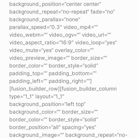
background_position=“center center“
background_repeat=“no-repeat“ fade=“no“
background_parallax=“none“
parallax_speed=“0.3″ video_mp4=““
video_webm=““ video_ogv=““ video_url=““
video_aspect_ratio=“16:9″ video_loop=“yes“
video_mute=“yes“ overlay_color=““
video_preview_image=““ border_size=““
border_color=““ border_style=“solid“
padding_top=““ padding_bottom=““
padding_left=““ padding_right=““]
[fusion_builder_row][fusion_builder_column
type=“1_1″ layout=“1_1″
background_position=“left top“
background_color=““ border_size=““
border_color=““ border_style=“solid“
border_position=“all“ spacing=“yes“
background_image=““ background_repeat=“no-