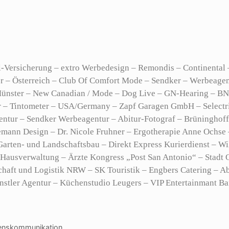
ial-Versicherung – extro Werbedesign – Remondis – Continenta
 Österreich – Club Of Comfort Mode – Sendker – Werbeagentur
 Münster – New Canadian / Mode – Dog Live – GN-Hearing – B
r – Tintometer – USA/Germany – Zapf Garagen GmbH – Selectr
entur – Sendker Werbeagentur – Abitur-Fotograf – Brüningho
emann Design – Dr. Nicole Fruhner – Ergotherapie Anne Ochs
rten- und Landschaftsbau – Direkt Express Kurierdienst – W
 Hausverwaltung – Ärzte Kongress „Post San Antonio“ – Stadt 
aft und Logistik NRW – SK Touristik – Engbers Catering – Ab
nstler Agentur – Küchenstudio Leugers – VIP Entertainmant Ban
enskommunikation