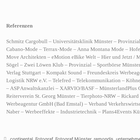
Referenzen
Schmitz Cargobull – Universitätsklinik Münster – Provinz
Cabano-Mode – Terrax-Mode – Anna Montana Mode – Hofer –
Move Architekten – eMotion eBike Welt – Hier und Jetzt /
Sögel – Zwei Löwen Klub – Provinzial – Sportbörse Münste
Verlag Stuttgart – Kompakt Sound – Freundeskreis Werbeag
Logistik NRW e.V. – Telefred – Telekommunikation – Köhn
– ASP Anwaltskanzlei – XARVIO/BASF – MünsterlandPlus Ga
Reiterverein St. Georg Münster – Tierphoto-NRW – Rickard
Werbeagentur GmbH (Bad Emstal) – Verband Verkehrswirtsch
Naber – Werbeeffekte – Industrietechnik – Plans4Events Kü
continental
,
Fotograf
,
Fotograf Münster
,
remondis
,
unternehm