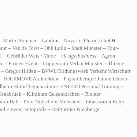
l – Martin Sommer – Landrat – Novartis Pharma GmbH –
 – Van de Forst – Ohh Luilu – Stadt Münster – Four-
NI – Gebrüder Weis / Mode –
vli-agribusiness –
Agron –
ic – Firmen Event – Coppenrath Verlag Münster – Thieme
ff – Gregor Hilden – BVWL/Bildungswerk Verkehr Wirtschaft
e – FOURMOVE Architekten – Physiotherapie Janine Lenzer
ilhelm Hittorf Gymnasium – ENTERO Personal Training –
Osnabrück – Klinikum Gelsenkirchen – Richter
itur Ball – Foto-Gutschein-Muenster – Tabakwaren Kette
d – Event Fotografie – Reitturnier Nienberge