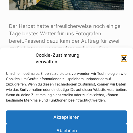
Der Herbst hatte erfreulicherweise noch einige
Tage bestes Wetter für uns Fotografen
bereit.Passend dazu kam der Auftrag für zwei
große Unternehmen zu fotografieren. Das
Cookie-Zustimmung
Zeitfenster war recht kurz an diesem Tag. Im
verwalten
späten Herbst geht die Sonne natürlich schnell
ihren Weg und wir konnten erst am Nachmittag
Um dir ein optimales Erlebnis zu bieten, verwenden wir Technologien wie
anfangen zu fotografieren, da das betreffende
Cookies, um Geräteinformationen zu speichern und/oder darauf
zuzugreifen. Wenn du diesen Technologien zustimmst, können wir Daten
Fahrzeug erst …
Weiterlesen …
wie das Surfverhalten oder eindeutige IDs auf dieser Website verarbeiten.
Wenn du deine Zustimmung nicht erteilst oder zurückziehst, können
bestimmte Merkmale und Funktionen beeinträchtigt werden.
continental
,
Fotograf
,
Fotograf Münster
,
remondis
,
unternehmenskommunikation
Akzeptieren
Ablehnen