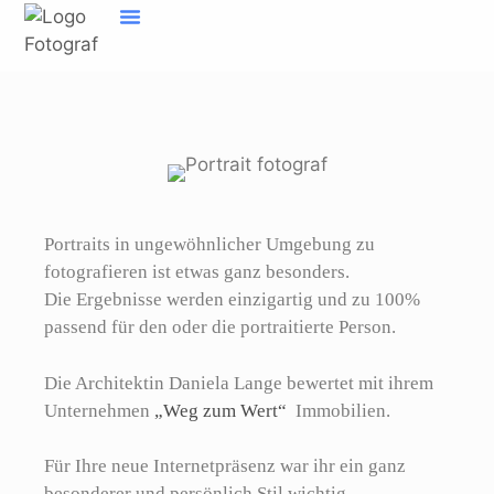
Inhalt
springen
Home Fotograf Münster
Marken sichtbar machen
Meine Geschichte
Portraits in ungewöhnlicher Umgebung zu
fotografieren ist etwas ganz besonders.
Die Ergebnisse werden einzigartig und zu 100%
passend für den oder die portraitierte Person.
Die Architektin Daniela Lange bewertet mit ihrem
Unternehmen
„Weg zum Wert“
Immobilien.
Für Ihre neue Internetpräsenz war ihr ein ganz
besonderer und persönlich Stil wichtig.