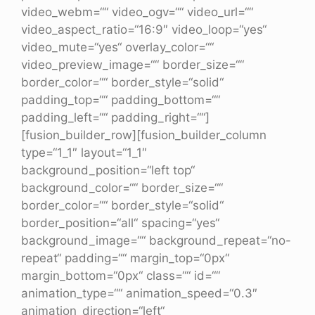
video_webm=““ video_ogv=““ video_url=““
video_aspect_ratio=“16:9″ video_loop=“yes“
video_mute=“yes“ overlay_color=““
video_preview_image=““ border_size=““
border_color=““ border_style=“solid“
padding_top=““ padding_bottom=““
padding_left=““ padding_right=““]
[fusion_builder_row][fusion_builder_column
type=“1_1″ layout=“1_1″
background_position=“left top“
background_color=““ border_size=““
border_color=““ border_style=“solid“
border_position=“all“ spacing=“yes“
background_image=““ background_repeat=“no-
repeat“ padding=““ margin_top=“0px“
margin_bottom=“0px“ class=““ id=““
animation_type=““ animation_speed=“0.3″
animation_direction=“left“