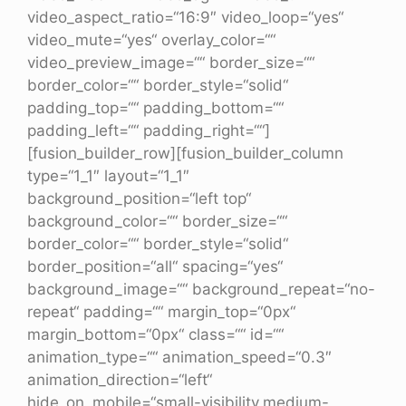
video_aspect_ratio=“16:9″ video_loop=“yes“
video_mute=“yes“ overlay_color=““
video_preview_image=““ border_size=““
border_color=““ border_style=“solid“
padding_top=““ padding_bottom=““
padding_left=““ padding_right=““]
[fusion_builder_row][fusion_builder_column
type=“1_1″ layout=“1_1″
background_position=“left top“
background_color=““ border_size=““
border_color=““ border_style=“solid“
border_position=“all“ spacing=“yes“
background_image=““ background_repeat=“no-
repeat“ padding=““ margin_top=“0px“
margin_bottom=“0px“ class=““ id=““
animation_type=““ animation_speed=“0.3″
animation_direction=“left“
hide_on_mobile=“small-visibility,medium-