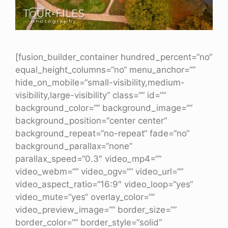
[fusion_builder_container hundred_percent=“no“
equal_height_columns=“no“ menu_anchor=““
hide_on_mobile=“small-visibility,medium-
visibility,large-visibility“ class=““ id=““
background_color=““ background_image=““
background_position=“center center“
background_repeat=“no-repeat“ fade=“no“
background_parallax=“none“
parallax_speed=“0.3″ video_mp4=““
video_webm=““ video_ogv=““ video_url=““
video_aspect_ratio=“16:9″ video_loop=“yes“
video_mute=“yes“ overlay_color=““
video_preview_image=““ border_size=““
border_color=““ border_style=“solid“