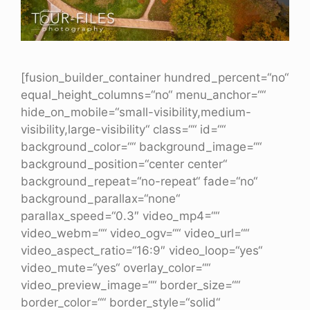
[fusion_builder_container hundred_percent=“no“
equal_height_columns=“no“ menu_anchor=““
hide_on_mobile=“small-visibility,medium-
visibility,large-visibility“ class=““ id=““
background_color=““ background_image=““
background_position=“center center“
background_repeat=“no-repeat“ fade=“no“
background_parallax=“none“
parallax_speed=“0.3″ video_mp4=““
video_webm=““ video_ogv=““ video_url=““
video_aspect_ratio=“16:9″ video_loop=“yes“
video_mute=“yes“ overlay_color=““
video_preview_image=““ border_size=““
border_color=““ border_style=“solid“