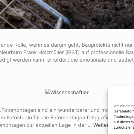
ende Rolle, wenn es darum geht, Bauprojekte nicht nur s
eurbüro Frank Holzmüller (IBST) auf professionelle Bau
edigt werden kann, erfordert die emotionale und ästh
Um dir ein 
Fotomontagen sind ein wunderbarer und moderner Eyeca
Geräteinfor
Technologie
ier im Fotostudio für die Fotomontagen fotografieren k
auf dieser W
tomontagen zur aktuellen Lage in der …
Weiterlesen …
zurückziehs