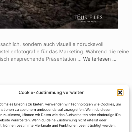
achlich, sondern auch visuell eindrucksvoll
stellenfotografie für das Marketing. Während die reine
etisch ansprechende Präsentation …
Weiterlesen …
Cookie-Zustimmung verwalten
optimales Erlebnis zu bieten, verwenden wir Technologien wie Cookies, um
tcher auf Internetseiten und in Prospekten. Als
mationen zu speichern und/oder darauf zuzugreifen. Wenn du diesen
n zustimmst, können wir Daten wie das Surfverhalten oder eindeutige IDs
ann, um die Ideen am besten umzusetzen. Fotomontagen
ebsite verarbeiten. Wenn du deine Zustimmung nicht erteilst oder
t, können bestimmte Merkmale und Funktionen beeinträchtigt werden.