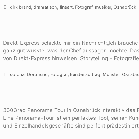
dirk brand
,
dramatisch
,
fineart
,
Fotograf
,
musiker
,
Osnabrück
,
Direkt-Express schickte mir ein Nachricht:„Ich brauche
ganz gut wusste, was der Chef aussagen möchte. Das B
von Direkt-Express hinweisen. Storytelling – Fotograf
corona
,
Dortmund
,
Fotograf
,
kundenauftrag
,
Münster
,
Osnabr
360Grad Panorama Tour in Osnabrück Interaktiv das 
Eine Panorama-Tour ist ein perfektes Tool, seinen Kun
und Einzelhandelsgeschäfte sind perfekt prädestinie