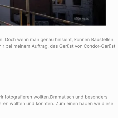
aben. Doch wenn man genau hinsieht, können Baustellen
 mir bei meinem Auftrag, das Gerüst von Condor-Gerüst
wir fotografieren wollten.Dramatisch und besonders
fieren wollten und konnten. Zum einen haben wir diese