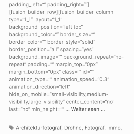
padding_left=““ padding_right=““]
[fusion_builder_row][fusion_builder_column
type=“1_1″ layout=“1_1″
background_position=“left top“
background_color=““ border_size=““
border_color=““ border_style=“solid“
border_position=“all“ spacing=“yes“
background_image=““ background_repeat=“no-
repeat“ padding=““ margin_top=“0px“
margin_bottom=“0px“ class=““ id=““
animation_type=““ animation_speed=“0.3″
animation_direction=“left“
hide_on_mobile=“small-visibility,medium-
visibility,large-visibility“ center_content=“no“
last=“no“ min_height=““ …
Weiterlesen …
Architekturfotograf
,
Drohne
,
Fotograf
,
immo
,