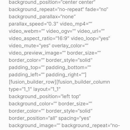
background_position=“center center“
background_repeat=“no-repeat“ fade=“no“
background_parallax=“none“
parallax_speed=“0.3″ video_mp4=““
video_webm=““ video_ogv=““ video_url=““
video_aspect_ratio=“16:9″ video_loop=“yes“
video_mute=“yes“ overlay_color=““
video_preview_image=““ border_size=““
border_color=““ border_style=“solid“
padding_top=““ padding_bottom=““
padding_left=““ padding_right=““]
[fusion_builder_row][fusion_builder_column
type=“1_1″ layout=“1_1″
background_position=“left top“
background_color=““ border_size=““
border_color=““ border_style=“solid“
border_position=“all“ spacing=“yes“
background_image=““ background_repeat=“no-