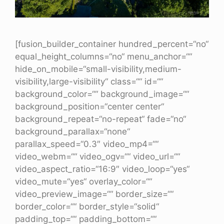
[fusion_builder_container hundred_percent=“no“
equal_height_columns=“no“ menu_anchor=““
hide_on_mobile=“small-visibility,medium-
visibility,large-visibility“ class=““ id=““
background_color=““ background_image=““
background_position=“center center“
background_repeat=“no-repeat“ fade=“no“
background_parallax=“none“
parallax_speed=“0.3″ video_mp4=““
video_webm=““ video_ogv=““ video_url=““
video_aspect_ratio=“16:9″ video_loop=“yes“
video_mute=“yes“ overlay_color=““
video_preview_image=““ border_size=““
border_color=““ border_style=“solid“
padding_top=““ padding_bottom=““