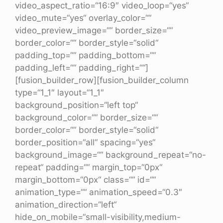
video_aspect_ratio=“16:9″ video_loop=“yes“
video_mute=“yes“ overlay_color=““
video_preview_image=““ border_size=““
border_color=““ border_style=“solid“
padding_top=““ padding_bottom=““
padding_left=““ padding_right=““]
[fusion_builder_row][fusion_builder_column
type=“1_1″ layout=“1_1″
background_position=“left top“
background_color=““ border_size=““
border_color=““ border_style=“solid“
border_position=“all“ spacing=“yes“
background_image=““ background_repeat=“no-
repeat“ padding=““ margin_top=“0px“
margin_bottom=“0px“ class=““ id=““
animation_type=““ animation_speed=“0.3″
animation_direction=“left“
hide_on_mobile=“small-visibility,medium-