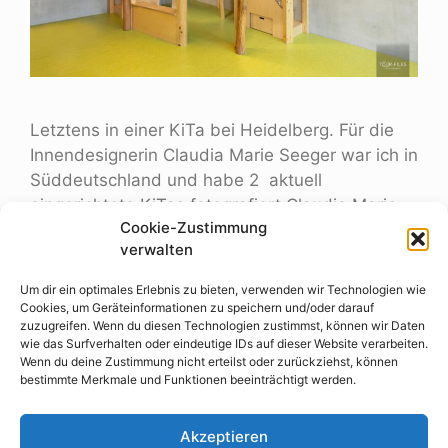
Letztens in einer KiTa bei Heidelberg. Für die
Innendesignerin Claudia Marie Seeger war ich in
Süddeutschland und habe 2 aktuell
eingerichtete KiTas fotografiert.Claudia Marie
Cookie-Zustimmung
bucht mich immer wieder gerne, weil ich weiß,
verwalten
was ihr wichtig ist und wie sie ihre Möbel
fotografiert haben möchte.Sehr gerne fahre ich
Um dir ein optimales Erlebnis zu bieten, verwenden wir Technologien wie
dafür durch ganz Deutschland. Handy vs.
Cookies, um Geräteinformationen zu speichern und/oder darauf
zuzugreifen. Wenn du diesen Technologien zustimmst, können wir Daten
professioneller Fotograf …
Weiterlesen …
wie das Surfverhalten oder eindeutige IDs auf dieser Website verarbeiten.
Wenn du deine Zustimmung nicht erteilst oder zurückziehst, können
bestimmte Merkmale und Funktionen beeinträchtigt werden.
architektur
,
Architekturfotograf
,
Fotograf
,
Fotograf Münster
,
innenarchitektur
,
Kita
Akzeptieren