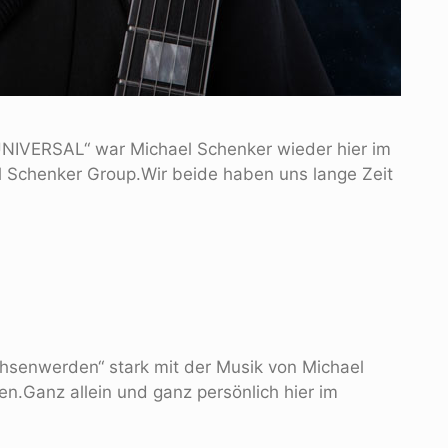
„UNIVERSAL“ war Michael Schenker wieder hier im
el Schenker Group.Wir beide haben uns lange Zeit
chsenwerden“ stark mit der Musik von Michael
en.Ganz allein und ganz persönlich hier im