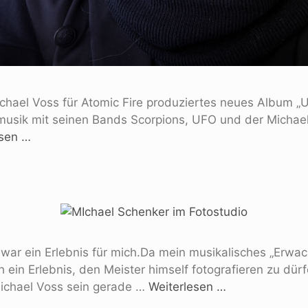
ichael Voss für Atomic Fire produziertes neues Album 
ockmusik mit seinen Bands Scorpions, UFO und der Micha
esen …
 war ein Erlebnis für mich.Da mein musikalisches „Erwa
in Erlebnis, den Meister himself fotografieren zu dürf
Michael Voss sein gerade …
Weiterlesen …