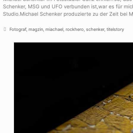
Schenker, MSG und UFO verbunden ist,war es für mich e
Studio.Michael Schenker produzierte zu der Zeit bei 
Fotograf
,
magzin
,
miachael
,
rockhero
,
schenker
,
titelstory