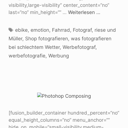
visibility,large-visibility“ center_content=“no“
last=“no“ min_height=““ …
Weiterlesen …
ebike
,
emotion
,
Fahrrad
,
Fotograf
,
riese und
Müller
,
Shop fotografieren
,
was fotografieren
bei schlechtem Wetter
,
Werbefotograf
,
werbefotografie
,
Werbung
[fusion_builder_container hundred_percent=“no“
equal_height_columns=“no“ menu_anchor=““
hide_on_mobile=“small-visibility,medium-