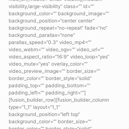
visibility,large-visibility“ class=““ id=““
background_color=““ background_image=““
background_position=“center center“
background_repeat=“no-repeat“ fade=“no“
background_parallax=“none“
parallax_speed=“0.3″ video_mp4=““
video_webm=““ video_ogv=““ video_url=““
video_aspect_ratio=“16:9″ video_loop=“yes“
video_mute=“yes“ overlay_color=““
video_preview_image=““ border_size=““
border_color=““ border_style=“solid“
padding_top=““ padding_bottom=““
padding_left=““ padding_right=““]
[fusion_builder_row][fusion_builder_column
type=“1_1″ layout=“1_1″
background_position=“left top“
background_color=““ border_size=““
border_color=““ border_style=“solid“