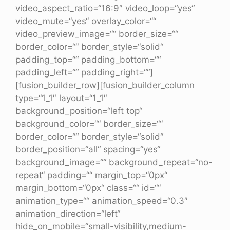
video_aspect_ratio=“16:9″ video_loop=“yes“
video_mute=“yes“ overlay_color=““
video_preview_image=““ border_size=““
border_color=““ border_style=“solid“
padding_top=““ padding_bottom=““
padding_left=““ padding_right=““]
[fusion_builder_row][fusion_builder_column
type=“1_1″ layout=“1_1″
background_position=“left top“
background_color=““ border_size=““
border_color=““ border_style=“solid“
border_position=“all“ spacing=“yes“
background_image=““ background_repeat=“no-
repeat“ padding=““ margin_top=“0px“
margin_bottom=“0px“ class=““ id=““
animation_type=““ animation_speed=“0.3″
animation_direction=“left“
hide_on_mobile=“small-visibility,medium-