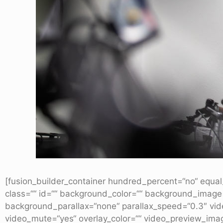
[fusion_builder_container hundred_percent=“no“ equal_
class=““ id=““ background_color=““ background_image
background_parallax=“none“ parallax_speed=“0.3″ vid
video_mute=“yes“ overlay_color=““ video_preview_imag