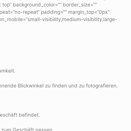
t top“ background_color=““ border_size=““
epeat=“no-repeat“ padding=““ margin_top=“0px“
_mobile=“small-visibility,medium-visibility,large-
amkeit.
nende Blickwinkel zu finden und zu fotografieren.
eschäft befindet.
% zum Geschäft passen.