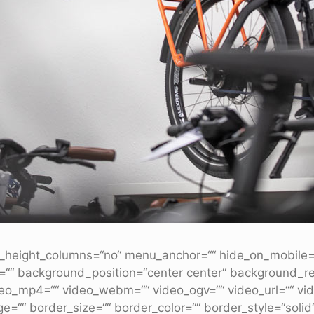
height_columns=“no“ menu_anchor=““ hide_on_mobile=“smal
=““ background_position=“center center“ background_r
eo_mp4=““ video_webm=““ video_ogv=““ video_url=““ vid
e=““ border_size=““ border_color=““ border_style=“soli