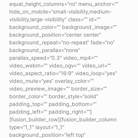
equal_height_columns=“no“ menu_anchor=““
hide_on_mobile=“small-visibility,medium-
visibility,large-visibility“ class=““ id=““
background_color=““ background_image=““
background_position=“center center“
background_repeat=“no-repeat“ fade=“no“
background_parallax=“none“
parallax_speed=“0.3″ video_mp4=““
video_webm=““ video_ogv=““ video_url=““
video_aspect_ratio=“16:9″ video_loop=“yes“
video_mute=“yes“ overlay_color=““
video_preview_image=““ border_size=““
border_color=““ border_style=“solid“
padding_top=““ padding_bottom=““
padding_left=““ padding_right=““]
[fusion_builder_row][fusion_builder_column
type=“1_1″ layout=“1_1″
background_position=“left top“