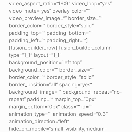
video_aspect_ratio=“16:9″ video_loop=“yes“
video_mute=“yes“ overlay_color=““
video_preview_image=““ border_size=““
border_color=““ border_style=“solid“
padding_top=““ padding_bottom=““
padding_left=““ padding_right=““]
[fusion_builder_row][fusion_builder_column
type=“1_1″ layout=“1_1″
background_position=“left top“
background_color=““ border_size=““
border_color=““ border_style=“solid“
border_position=“all“ spacing=“yes“
background_image=““ background_repeat=“no-
repeat“ padding=““ margin_top=“0px“
margin_bottom=“0px“ class=““ id=““
animation_type=““ animation_speed=“0.3″
animation_direction=“left“
hide_on_mobile=“small-visibility,medium-