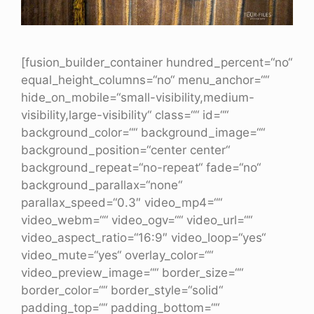
[fusion_builder_container hundred_percent=“no“
equal_height_columns=“no“ menu_anchor=““
hide_on_mobile=“small-visibility,medium-
visibility,large-visibility“ class=““ id=““
background_color=““ background_image=““
background_position=“center center“
background_repeat=“no-repeat“ fade=“no“
background_parallax=“none“
parallax_speed=“0.3″ video_mp4=““
video_webm=““ video_ogv=““ video_url=““
video_aspect_ratio=“16:9″ video_loop=“yes“
video_mute=“yes“ overlay_color=““
video_preview_image=““ border_size=““
border_color=““ border_style=“solid“
padding_top=““ padding_bottom=““