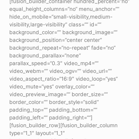
[fusion_builder_container hundred_percent=“no“
equal_height_columns=“no“ menu_anchor=““
hide_on_mobile=“small-visibility,medium-
visibility,large-visibility“ class=““ id=““
background_color=““ background_image=““
background_position=“center center“
background_repeat=“no-repeat“ fade=“no“
background_parallax=“none“
parallax_speed=“0.3″ video_mp4=““
video_webm=““ video_ogv=““ video_url=““
video_aspect_ratio=“16:9″ video_loop=“yes“
video_mute=“yes“ overlay_color=““
video_preview_image=““ border_size=““
border_color=““ border_style=“solid“
padding_top=““ padding_bottom=““
padding_left=““ padding_right=““]
[fusion_builder_row][fusion_builder_column
type=“1_1″ layout=“1_1″