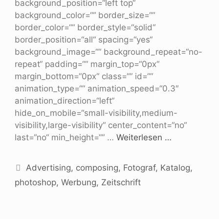
background_position=“left top“
background_color=““ border_size=““
border_color=““ border_style=“solid“
border_position=“all“ spacing=“yes“
background_image=““ background_repeat=“no-
repeat“ padding=““ margin_top=“0px“
margin_bottom=“0px“ class=““ id=““
animation_type=““ animation_speed=“0.3″
animation_direction=“left“
hide_on_mobile=“small-visibility,medium-
visibility,large-visibility“ center_content=“no“
last=“no“ min_height=““ …
Weiterlesen …
Advertising
,
composing
,
Fotograf
,
Katalog
,
photoshop
,
Werbung
,
Zeitschrift