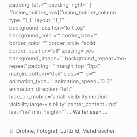
padding_left=““ padding_right=““]
[fusion_builder_row][fusion_builder_column
type=“1_1″ layout=“1_1″
background_position=“left top“
background_color=““ border_size=““
border_color=““ border_style=“solid“
border_position=“all“ spacing=“yes“
background_image=““ background_repeat=“no-
repeat“ padding=““ margin_top=“0px“
margin_bottom=“0px“ class=““ id=““
animation_type=““ animation_speed=“0.3″
animation_direction=“left“
hide_on_mobile=“small-visibility,medium-
visibility,large-visibility“ center_content=“no“
last=“no“ min_height=““ …
Weiterlesen …
Drohne
,
Fotograf
,
Luftbild
,
Mähdrescher
,