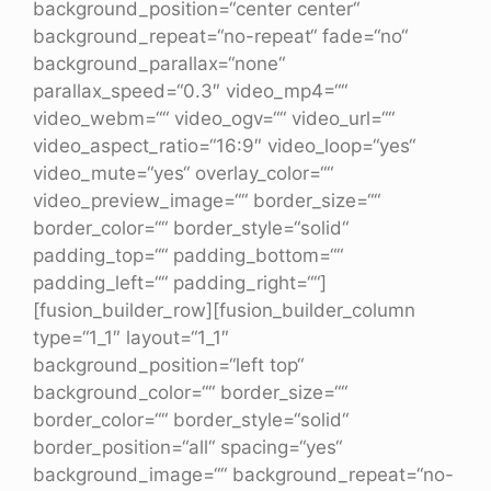
background_position=“center center“
background_repeat=“no-repeat“ fade=“no“
background_parallax=“none“
parallax_speed=“0.3″ video_mp4=““
video_webm=““ video_ogv=““ video_url=““
video_aspect_ratio=“16:9″ video_loop=“yes“
video_mute=“yes“ overlay_color=““
video_preview_image=““ border_size=““
border_color=““ border_style=“solid“
padding_top=““ padding_bottom=““
padding_left=““ padding_right=““]
[fusion_builder_row][fusion_builder_column
type=“1_1″ layout=“1_1″
background_position=“left top“
background_color=““ border_size=““
border_color=““ border_style=“solid“
border_position=“all“ spacing=“yes“
background_image=““ background_repeat=“no-