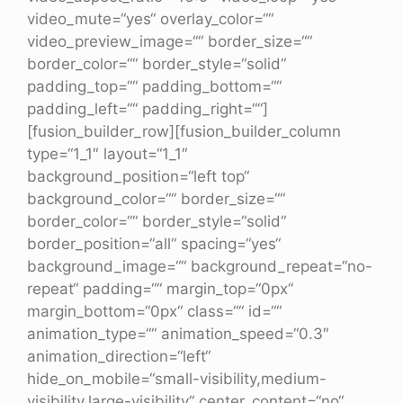
video_mute=“yes“ overlay_color=““
video_preview_image=““ border_size=““
border_color=““ border_style=“solid“
padding_top=““ padding_bottom=““
padding_left=““ padding_right=““]
[fusion_builder_row][fusion_builder_column
type=“1_1″ layout=“1_1″
background_position=“left top“
background_color=““ border_size=““
border_color=““ border_style=“solid“
border_position=“all“ spacing=“yes“
background_image=““ background_repeat=“no-
repeat“ padding=““ margin_top=“0px“
margin_bottom=“0px“ class=““ id=““
animation_type=““ animation_speed=“0.3″
animation_direction=“left“
hide_on_mobile=“small-visibility,medium-
visibility,large-visibility“ center_content=“no“