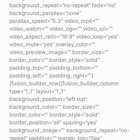
background_repeat=“no-repeat“ fade=“no“
background_parallax=“none“
parallax_speed=“0.3″ video_mp4=““
video_webm=““ video_ogv=““ video_url=““
video_aspect_ratio=“16:9″ video_loop=“yes“
video_mute=“yes“ overlay_color=““
video_preview_image=““ border_size=““
border_color=““ border_style=“solid“
padding_top=““ padding_bottom=““
padding_left=““ padding_right=““]
[fusion_builder_row][fusion_builder_column
type=“1_1″ layout=“1_1″
background_position=“left top“
background_color=““ border_size=““
border_color=““ border_style=“solid“
border_position=“all“ spacing=“yes“
background_image=““ background_repeat=“no-
repeat“ padding=““ margin_top=“0px“