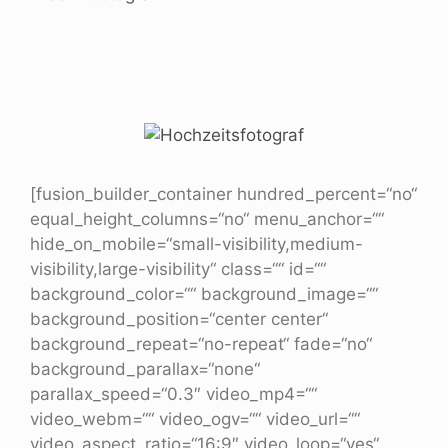
[fusion_builder_container hundred_percent=“no“
equal_height_columns=“no“ menu_anchor=““
hide_on_mobile=“small-visibility,medium-
visibility,large-visibility“ class=““ id=““
background_color=““ background_image=““
background_position=“center center“
background_repeat=“no-repeat“ fade=“no“
background_parallax=“none“
parallax_speed=“0.3″ video_mp4=““
video_webm=““ video_ogv=““ video_url=““
video_aspect_ratio=“16:9″ video_loop=“yes“